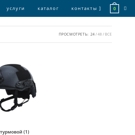
услуги
каталог
контакты ]
0
toggl
webs
ПРОСМОТРЕТЬ:
24
48
ВСЕ
sear
турмовой
(1)