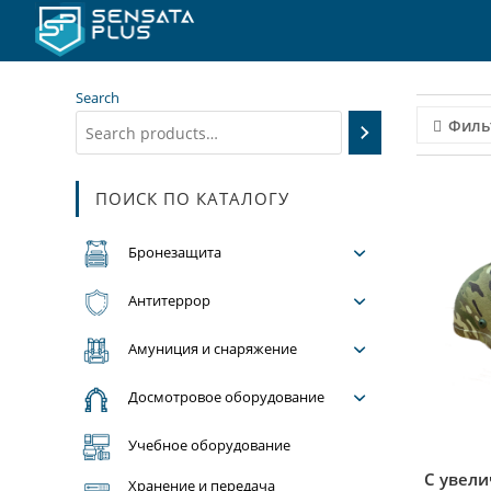
Перейти
к
содержимому
Search
Филь
ПОИСК ПО КАТАЛОГУ
Бронезащита
Антитеррор
Амуниция и снаряжение
Досмотровое оборудование
Учебное оборудование
С увели
Хранение и передача