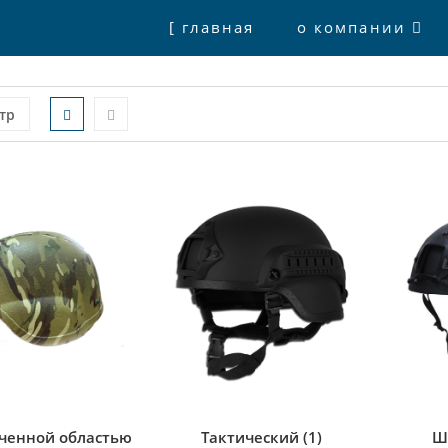
[ главная
о компании
тр
ченной областью
Тактический
(1)
Ш